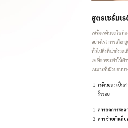
สูตรเซรั่มเร
เซรั่มเรตินอลในท้อ
อย่างไร? การเลือกส
ทั่วไปสิ่งที่น่ากัง
เอ ที่อาจจะทำให้ผิว
เหมาะกับผิวบอบบาง 
เรตินอล:
เป็นสา
ริ้วรอย
สารลดการระคา
สารช่วยกักเก็บค