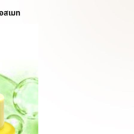
 คอสเมท