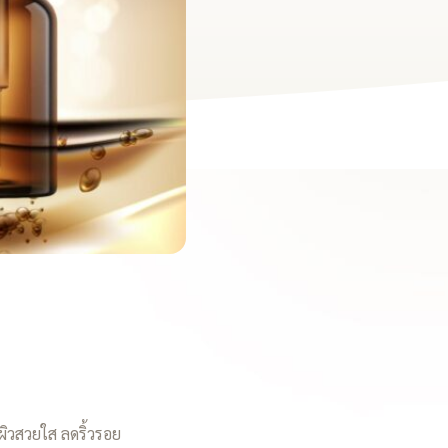
ผิวสวยใส ลดริ้วรอย