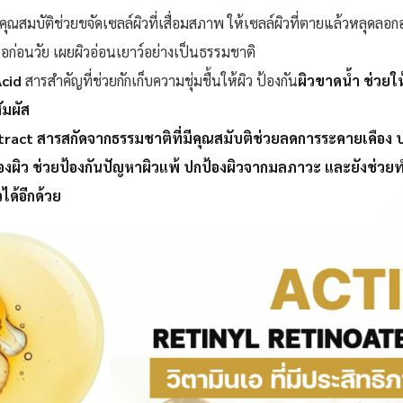
ีคุณสมบัติช่วยขจัดเซลล์ผิวที่เสื่อมสภาพ ให้เซลล์ผิวที่ตายแล้วหลุดลอ
รอก่อนวัย เผยผิวอ่อนเยาว์อย่างเป็นธรรมชาติ
Acid
สารสำคัญที่ช่วยกักเก็บความชุ่มชื้นให้ผิว ป้องกัน
ผิวขาดน้ำ ช่วยให
สัมผัส
tract
สารสกัดจากธรรมชาติที่มีคุณสมับติช่วยลดการระคายเคือง
งผิว ช่วยป้องกันปัญหาผิวแพ้ ปกป้องผิวจากมลภาวะ และยังช่ว
ได้อีกด้วย