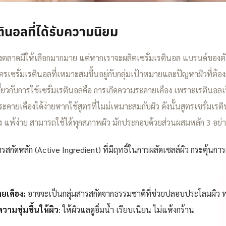
ตินอลที่ได้รับความนิยม
งตลาดมีให้เลือกมากมาย แต่หากเราจะผลิตเซรั่มเรตินอล แบรนด์ของตัว
ูตรเซรั่มเรตินอลที่เหมาะสมขึ้นอยู่กับกลุ่มเป้าหมายและปัญหาผิวที่ต้
วลเกี่ยวกับการใช้เซรั่มเรตินอลคือ การเกิดความระคายเคือง เพราะเรตินอล
ระคายเคืองได้ง่ายหากใช้สูตรที่ไมม่เหมาะสมกับผิว ดังนั้นสูตรเซรั่มเรต
แพ้ง่าย สามารถใช้ได้ทุกสภาพผิว มักประกอบด้วยส่วนผสมหลัก 3 อย่างด
รสกัดหลัก (Active Ingredient) ที่มีฤทธิ์ในการผลัดเซลล์ผิว กระตุ้นก
ยเคือง:
อาจจะเป็นกลุ่มสารสกัดจากธรรมชาติที่ช่วยปลอบประโลมผิว พ
วามชุ่มชื้นให้ผิว
: ให้ผิวแลดูอิ่มน้ำ เรียบเนียน ไม่แห้งกร้าน