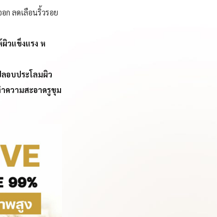
กออก ลดเลือนริ้วรอย
้ผิวแข็งแรง ห
 ปลอบประโลมผิว
ยทำความสะอาดรูขุม