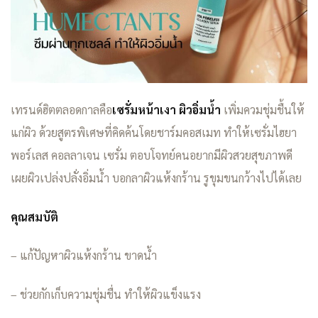
เทรนด์ฮิตตลอดกาลคือ
เซรั่มหน้าเงา ผิวอิ่มน้ำ
เพิ่มควมชุ่มชื้นให้
แก่ผิว ด้วยสูตรพิเศษที่คิดค้นโดยชาร์มคอสเมท ทำให้เซรั่มไฮยา
พอร์เลส คอลลาเจน เซรั่ม ตอบโจทย์คนอยากมีผิวสวยสุขภาพดี
เผยผิวเปล่งปลั่งอิ่มน้ำ บอกลาผิวแห้งกร้าน รูขุมขนกว้างไปได้เลย
คุณสมบัติ
– แก้ปัญหาผิวแห้งกร้าน ขาดน้ำ
– ช่วยกักเก็บความชุ่มชื่น ทำให้ผิวแข็งแรง