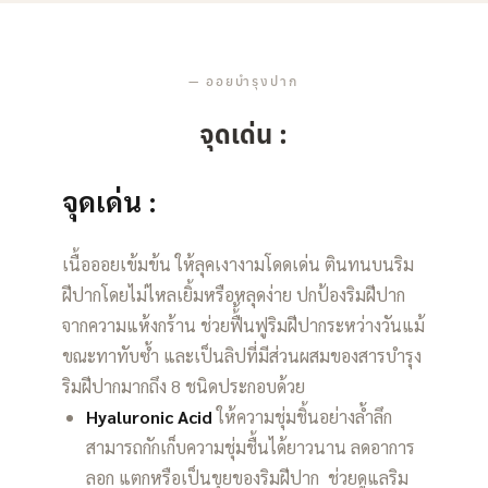
—
ออยบำรุงปาก
จุดเด่น :
จุดเด่น :
เนื้อออยเข้มข้น ให้ลุคเงางามโดดเด่น ตินทนบนริม
ฝีปากโดยไม่ไหลเยิ้มหรือหลุดง่าย ปกป้องริมฝีปาก
จากความแห้งกร้าน ช่วยฟื้้นฟูริมฝีปากระหว่างวันแม้
ขณะทาทับซ้ำ และเป็นลิปที่มีส่วนผสมของสารบำรุง
ริมฝีปากมากถึง 8 ชนิดประกอบด้วย
Hyaluronic Acid
ให้ความชุ่มชิ้นอย่างล้ำลึก
สามารถกักเก็บความชุ่มชื้นได้ยาวนาน ลดอาการ
ลอก แตกหรือเป็นขุยของริมฝีปาก ช่วยดูแลริม