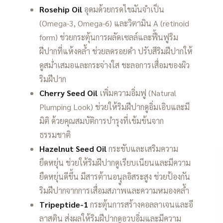
Rosehip Oil
อุดมด้วยกรดไขมันจำเป็น
(Omega-3, Omega-6) และวิตามิน A (retinoid
form) ช่วยกระตุ้นการผลัดเซลล์และฟื้นฟูริม
ฝีปากที่แห้งคล้ำ ช่วยลดรอยดำ ปรับสีริมฝีปากให้
ดูสม่ำเสมอและกระจ่างใส ชะลอการเสื่อมของผิว
ริมฝีปาก
Cherry Seed Oil
เพิ่มความอิ่มฟู (Natural
Plumping Look) ช่วยให้ริมฝีปากดูอิ่มเอิบและมี
มิติ ด้วยคุณสมบัติการบำรุงที่เข้มข้นจาก
ธรรมชาติ
Hazelnut Seed Oil
กระชับและเสริมความ
ยืดหยุ่น ช่วยให้ริมฝีปากดูเรียบเนียนและมีความ
ยืดหยุ่นดีขึ้น มีสารต้านอนุูลอิสระสูง ช่วยป้องกัน
ริมฝีปากจากการเสื่อมสภาพและความหมองคล้ำ
Tripeptide-1
กระตุ้นการสร้างคอลลาเจนและอี
ลาสติน ส่งผลให้ริมฝีปากดูอวบอิ่มและมีความ