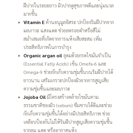
ฝีปากในระยะยาว ผิวปากดูสุขภาพดีและนุ่มนวล
มากขึ้น
Vitamin E
ต้านอนุมูลอิสระ ปกป้องริมฝีปากจาก
มลภาวะ แสงแดด ช่วยลดรอยดำหรือสีไม่
สม่ำเสมอที่เกิดจากการแห้งเสียสะสม เพิ่ม
ประสิทธิภาพในการบำรุง
Organic argan oil
อุดมด้วยกรดไขมันจำเป็น
(Essential Fatly Acids) เช้น Omefa-6 และ
Omega-9 ช่วยกักเก็บความชุ่มชื้นบนริมฝีปากได้
ยาวนาน เสริมเกราะปกป้องผิวจากการสูญเสีย
ความชุ่มชื้นและมลภาวะ
Jojoba Oil
มีโครงสร้างคล้ายไขมันตาม
ธรรมชาติชองผิว (sebum) ซึมซาบได้ดีและช่วย
กักเก็บความชุ่มชื้นได้อย่างมีประสิทธิภาพ ช่วย
เคลือบป้องกันไม่ให้ริมฝีปากสูญเสียความชุ่มชื้น
จากลม แดด หรืออากาศแห้ง