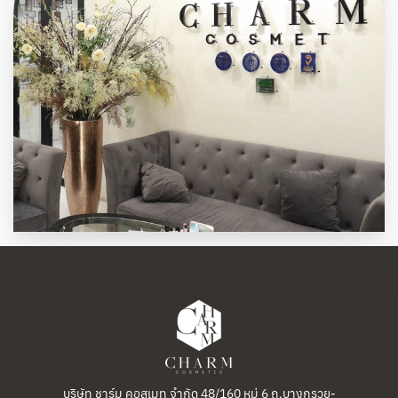
บริษัท ชาร์ม คอสเมท จำกัด 48/160 หมู่ 6 ถ.บางกรวย-