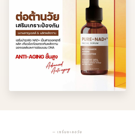
—
เซรั่มชะลอวัย